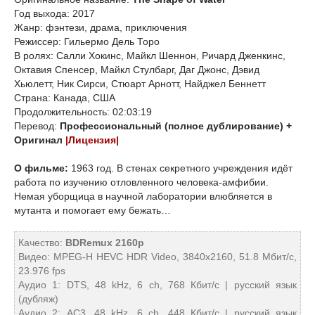
Год выхода: 2017
Жанр: фэнтези, драма, приключения
Режиссер: Гильермо Дель Торо
В ролях: Салли Хокинс, Майкл Шеннон, Ричард Дженкинс,
Октавия Спенсер, Майкл Стулбарг, Даг Джонс, Дэвид
Хьюлетт, Ник Сирси, Стюарт Арнотт, Найджел Беннетт
Страна: Канада, США
Продолжительность: 02:03:19
Перевод:
Профессиональный (полное дублирование) +
Оригинал
|Лицензия|
О фильме:
1963 год. В стенах секретного учреждения идёт
работа по изучению отловленного человека-амфибии.
Немая уборщица в научной лаборатории влюбляется в
мутанта и помогает ему бежать…
Качество:
BDRemux 2160p
Видео: MPEG-H HEVC HDR Video, 3840x2160, 51.8 Мбит/с,
23.976 fps
Аудио 1: DTS, 48 kHz, 6 ch, 768 Кбит/с | русский язык
(дубляж)
Аудио 2: AC3, 48 kHz, 6 ch, 448 Кбит/с | русский язык