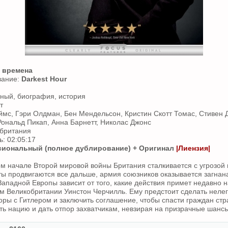
 времена
вание:
Darkest Hour
ный, биография, история
т
ймс, Гэри Олдман, Бен Мендельсон, Кристин Скотт Томас, Стивен
 Рональд Пикап, Анна Барнетт, Николас Джонс
британия
: 02:05:17
иональный (полное дублирование) + Оригинал
|Лиензия|
м начале Второй мировой войны Британия сталкивается с угрозой
сты продвигаются все дальше, армия союзников оказывается загнана
Западной Европы зависит от того, какие действия примет недавно 
 Великобритании Уинстон Черчилль. Ему предстоит сделать нелег
воры с Гитлером и заключить соглашение, чтобы спасти граждан стр
ть нацию и дать отпор захватчикам, невзирая на призрачные шансы