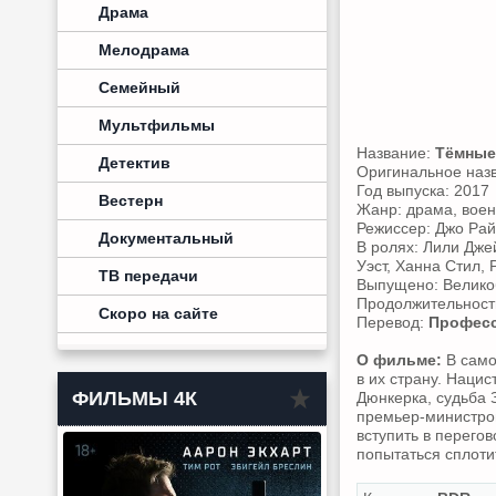
Драма
Мелодрама
Семейный
Мультфильмы
Название:
Тёмные
Детектив
Оригинальное наз
Год выпуска: 2017
Вестерн
Жанр: драма, воен
Режиссер: Джо Рай
Документальный
В ролях: Лили Дже
Уэст, Ханна Стил,
ТВ передачи
Выпущено: Велико
Продолжительность
Скоро на сайте
Перевод:
Професс
О фильме:
В само
в их страну. Наци
ФИЛЬМЫ 4К
Дюнкерка, судьба 
премьер-министром
вступить в перего
попытаться сплоти