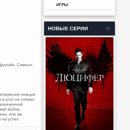
ИГРЫ
НОВЫЕ СЕРИИ
 Диллэйн, Сэмюэл
 вторжения немцев
 в угол на пляжах
назначенный
кий выбор:
аны, или же
 на успех.