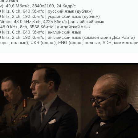
x 2160p
), 49,6 Мбит/с, 3840x2160, 24 Кадр/с
 kHz, 6 ch, 640 Кбит/с | русский язык (дубляж)
 kHz, 2 ch, 192 Кбит/с | украинский язык (дубляж)
tmos, 48.0 kHz 8 ch, 4225 Кбит/с | английский язык
48.0 kHz, 8ch, 3568 Кбит/с | английский язык
 kHz, 6 ch, 640 Кбит/с | английский язык
0 kHz, 2 ch, 192 Кбит/с | английский язык (комментарии Джо Райта)
орс., полные), UKR (форс.), ENG (форс., полные, SDH, комментар