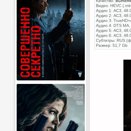
Качество:
BDRemu
Видео: HEVC (.mkv
Аудио 1: AC3, 48.0
Аудио 2: AC3, 48.0
Аудио 3: TrueHD+A
Аудио 4: DTS MA, 
Аудио 5: AC3, 48.0
Аудио 6: AC3, 48.
Субтитры: RUS (ф
Размер: 51,7 Gb