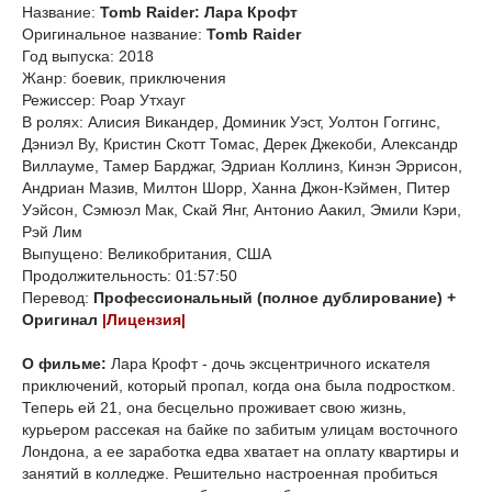
Название:
Tomb Raider: Лара Крофт
Оригинальное название:
Tomb Raider
Год выпуска: 2018
Жанр: боевик, приключения
Режиссер: Роар Утхауг
В ролях: Алисия Викандер, Доминик Уэст, Уолтон Гоггинс,
Дэниэл Ву, Кристин Скотт Томас, Дерек Джекоби, Александр
Виллауме, Тамер Барджаг, Эдриан Коллинз, Кинэн Эррисон,
Андриан Мазив, Милтон Шорр, Ханна Джон-Кэймен, Питер
Уэйсон, Сэмюэл Мак, Скай Янг, Антонио Аакил, Эмили Кэри,
Рэй Лим
Выпущено: Великобритания, США
Продолжительность: 01:57:50
Перевод:
Профессиональный (полное дублирование) +
Оригинал
|Лицензия|
О фильме:
Лара Крофт - дочь эксцентричного искателя
приключений, который пропал, когда она была подростком.
Теперь ей 21, она бесцельно проживает свою жизнь,
курьером рассекая на байке по забитым улицам восточного
Лондона, а ее заработка едва хватает на оплату квартиры и
занятий в колледже. Решительно настроенная пробиться