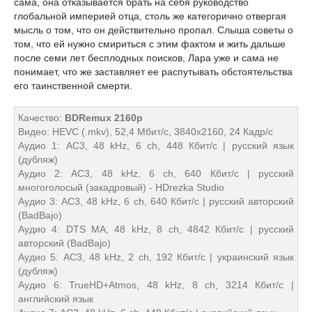
сама, она отказывается брать на себя руководство
глобальной империей отца, столь же категорично отвергая
мысль о том, что он действительно пропал. Слыша советы о
том, что ей нужно смириться с этим фактом и жить дальше
после семи лет бесплодных поисков, Лара уже и сама не
понимает, что же заставляет ее распутывать обстоятельства
его таинственной смерти.
Качество:
BDRemux 2160p
Видео: HEVC (.mkv), 52,4 Мбит/с, 3840x2160, 24 Кадр/с
Аудио 1: AC3, 48 kHz, 6 ch, 448 Кбит/с | русский язык
(дубляж)
Аудио 2: AC3, 48 kHz, 6 ch, 640 Кбит/с | русский
многоголосый (закадровый) - HDrezka Studio
Аудио 3: AC3, 48 kHz, 6 ch, 640 Кбит/с | русский авторский
(BadBajo)
Аудио 4: DTS MA, 48 kHz, 8 ch, 4842 Кбит/с | русский
авторский (BadBajo)
Аудио 5: AC3, 48 kHz, 2 ch, 192 Кбит/с | украинский язык
(дубляж)
Аудио 6: TrueHD+Atmos, 48 kHz, 8 ch, 3214 Кбит/с |
английский язык