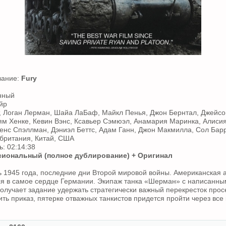
вание:
Fury
нный
йр
т, Логан Лерман, Шайа ЛаБаф, Майкл Пенья, Джон Бернтал, Джейсо
ям Хенке, Кевин Вэнс, Ксавьер Сэмюэл, Анамария Маринка, Алисия
ренс Спэллман, Дэниэл Беттс, Адам Ганн, Джон Макмилла, Сол Бар
британия, Китай, США
: 02:14:38
иональный (полное дублирование) + Оригинал
 1945 года, последние дни Второй мировой войны. Американская 
я в самое сердце Германии. Экипаж танка «Шерман» с написанны
олучает задание удержать стратегически важный перекресток прос
ть приказ, пятерке отважных танкистов придется пройти через все 