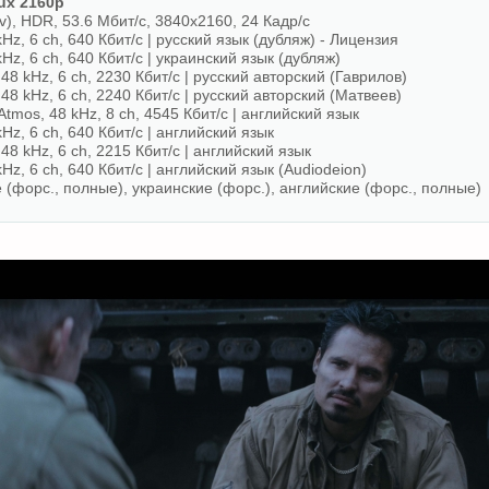
x 2160p
), HDR, 53.6 Мбит/с, 3840x2160, 24 Кадр/с
Hz, 6 ch, 640 Кбит/с | русский язык (дубляж) - Лицензия
Hz, 6 ch, 640 Кбит/с | украинский язык (дубляж)
48 kHz, 6 ch, 2230 Кбит/с | русский авторский (Гаврилов)
48 kHz, 6 ch, 2240 Кбит/с | русский авторский (Матвеев)
tmos, 48 kHz, 8 ch, 4545 Кбит/с | английский язык
Hz, 6 ch, 640 Кбит/с | английский язык
48 kHz, 6 ch, 2215 Кбит/с | английский язык
Hz, 6 ch, 640 Кбит/с | английский язык (Audiodeion)
 (форс., полные), украинские (форс.), английские (форс., полные)