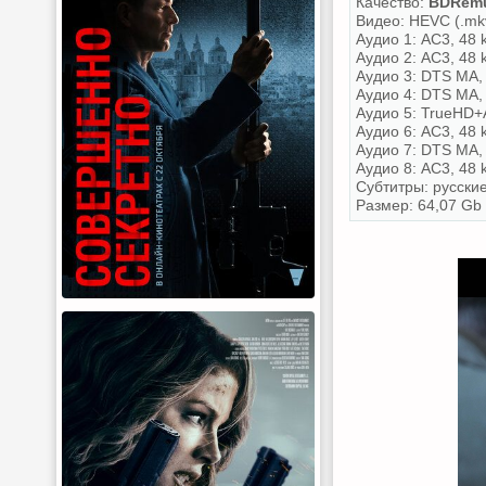
Качество:
BDRemu
Видео: HEVC (.mkv
Аудио 1: AC3, 48 k
Аудио 2: AC3, 48 k
Аудио 3: DTS MA, 
Аудио 4: DTS MA, 
Аудио 5: TrueHD+A
Аудио 6: AC3, 48 k
Аудио 7: DTS MA, 
Аудио 8: AC3, 48 k
Субтитры: русские
Размер: 64,07 Gb