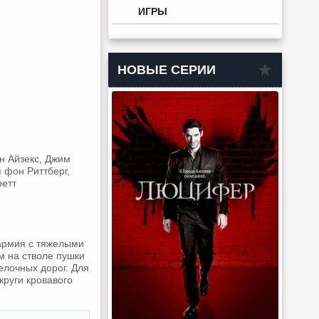
ИГРЫ
НОВЫЕ СЕРИИ
н Айзекс, Джим
 фон Риттберг,
ретт
армия с тяжелыми
м на стволе пушки
елочных дорог. Для
круги кровавого