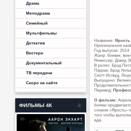
Драма
Мелодрама
Семейный
Мультфильмы
Название:
Ярость
Детектив
Оригинальное наз
Год выпуска: 2014
Вестерн
Жанр: боевик, вое
Режиссер: Дэвид Э
Документальный
В ролях: Брэд Пит
Пэррак, Брэд Уиль
ТВ передачи
Скотт Иствуд, Лоу
Выпущено: Велико
Скоро на сайте
Продолжительность
Перевод:
Професс
О фильме:
Апрель
ФИЛЬМЫ 4К
боями продвигаетс
словом «Ярость» п
того чтобы выполни
ада.