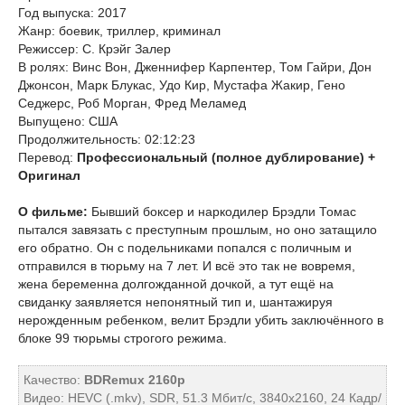
Год выпуска: 2017
Жанр: боевик, триллер, криминал
Режиссер: С. Крэйг Залер
В ролях: Винс Вон, Дженнифер Карпентер, Том Гайри, Дон
Джонсон, Марк Блукас, Удо Кир, Мустафа Жакир, Гено
Седжерс, Роб Морган, Фред Меламед
Выпущено: США
Продолжительность: 02:12:23
Перевод:
Профессиональный (полное дублирование) +
Оригинал
О фильме:
Бывший боксер и наркодилер Брэдли Томас
пытался завязать с преступным прошлым, но оно затащило
его обратно. Он с подельниками попался с поличным и
отправился в тюрьму на 7 лет. И всё это так не вовремя,
жена беременна долгожданной дочкой, а тут ещё на
свиданку заявляется непонятный тип и, шантажируя
нерожденным ребенком, велит Брэдли убить заключённого в
блоке 99 тюрьмы строгого режима.
Качество:
BDRemux 2160p
Видео: HEVC (.mkv), SDR, 51.3 Мбит/с, 3840x2160, 24 Кадр/