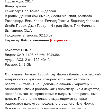
Год выхода: 2017
Жанр: драма
Режиссер: Пол Томас Андерсон
В ролях: Дэниэл Дэй-Льюис, Лесли Мэнвилл, Камилла
Разерфорд, Вики Крипс, Ричард Грэхэм, Бернард Коллако,
Джейн Перри, Джек Гордон, Ингрид Шрэм, Пип Филлипс
Выпущено: США
Продолжительность: 02:10:07
Перевод:
Дублированный
|Лицензия|
Качество:
HDRip
Видео: XviD, 1405 Кбит/с, 704x384
Аудио: AC3, 2 ch, 192 Кбит/с
Размер: 1.46 Gb
О фильме:
Англия. 1950-й год. Чарльз Джеймс - успешный
американский кутюрье, которого отличает не только
блестящий талант, но и довольно сложный характер. Он
относится к своим работам как к произведениям искусства,
прорабатывая, совершенствуя и видоизменяя различные
детали. Постепенно слава о выдающемся кутюрье
разносится далеко за пределы его родного Нью-Йорка.
Вскоре талантливому модельеру предоставляется